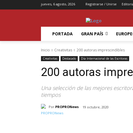
jueves, 6 agosto, 2026
Registrarse / Unirse
Editori
PORTADA
GRAN PAÍS
EUROPE
Inicio
Creativitas
200 autoras imprescindibles
Creativitas
Destacado
Día Internacional de las Escritoras
200 autoras impre
Una selección de las mejores escrito
tiempos
Por
PROPRONews
19 octubre, 2020
Compartir