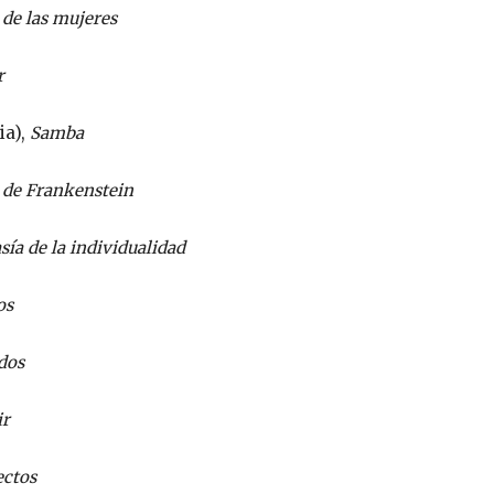
 de las mujeres
r
ia),
Samba
 de Frankenstein
sía de la individualidad
os
dos
ir
ectos