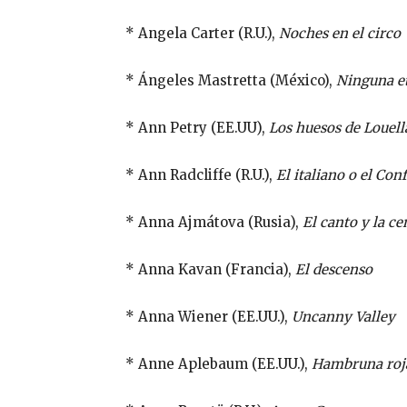
* Angela Carter (R.U.),
Noches en el circo
* Ángeles Mastretta (México),
Ninguna e
* Ann Petry (EE.UU),
Los huesos de Louell
* Ann Radcliffe (R.U.),
El italiano o el Con
* Anna Ajmátova (Rusia),
El canto y la ce
* Anna Kavan (Francia),
El descenso
* Anna Wiener (EE.UU.),
Uncanny Valley
* Anne Aplebaum (EE.UU.),
Hambruna roja,