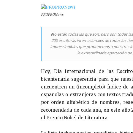
PROPRONews
N
o están todas las que son, pero son todas la
200 escritoras internacionales de todos los ti
imprescindibles que proponemos a nuestros lec
la extraordinaria aportación de 
Hoy, Día Internacional de las Escrit
bicentenaria sugerencia para que nuestr
encuentren un (incompleto) índice de au
españolas o extranjeras con textos trad
por orden alfabético de nombres, res
recomendada de cada una, en este año 2
el Premio Nobel de Literatura.