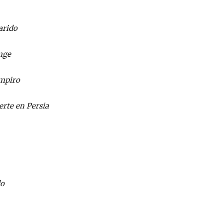
arido
nge
ampiro
rte en Persia
do