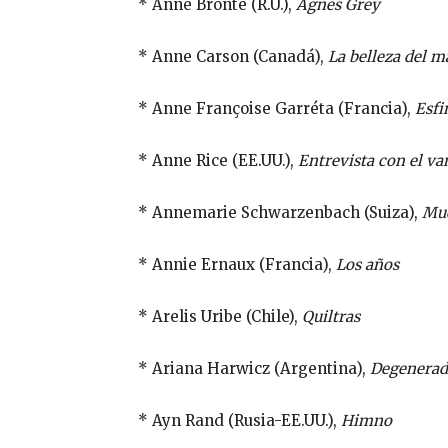
* Anne Brontë (R.U.),
Agnes Grey
* Anne Carson (Canadá),
La belleza del m
* Anne Françoise Garréta (Francia),
Esfi
* Anne Rice (EE.UU.),
Entrevista con el v
* Annemarie Schwarzenbach (Suiza),
Mue
* Annie Ernaux (Francia),
Los años
* Arelis Uribe (Chile),
Quiltras
* Ariana Harwicz (Argentina),
Degenera
* Ayn Rand (Rusia-EE.UU.),
Himno