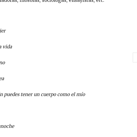
iadoras, filósofas, sociólogas, ensayistas, etc.
jer
a vida
rno
ea
n puedes tener un cuerpo como el mío
anoche