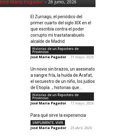
José María Pagador
-
26 junio, 2026
El Zurriago, el periódico del
primer cuarto del siglo XIX en el
que escribía contra el poder
corrupto mi trastatarabuelo
alcalde de Madrid
Historias de un Reportero de
Provincias
José María Pagador
-
31 mayo, 2026
Un novio sin brazos, un asesinato
a sangre fría, la huida de Arafat,
el secuestro de un niño, los judíos
de Etiopía…, historias que...
Historias de un Reportero de
Provincias
José María Pagador
-
17 mayo, 2026
Para qué sirve la experiencia
SIMPLEMENTE, VIVIR
José María Pagador
-
23 abril, 2026