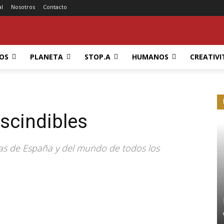
al
Nosotros
Contacto
OS
PLANETA
STOP.A
HUMANOS
CREATIVI
scindibles
ras de España y del mundo de todos los