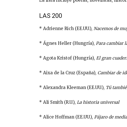
La lista incluye poetas, novelistas, histor
LAS 200
* Adrienne Rich (EE.UU.),
Nacemos de mu
* Ágnes Heller (Hungría),
Para cambiar l
* Agota Kristof (Hungría),
El gran cuade
* Aixa de la Cruz (España),
Cambiar de id
* Alexandra Kleeman (EE.UU.),
Tú tambié
* Ali Smith (R.U.),
La historia universal
* Alice Hoffman (EE.UU.),
Pájaro de medi