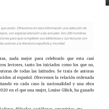
s que están. Ofrecemos en esta información una selección de
empos, con especial atención a las actuales. Son 200 nombres
tores para que completen sus bibliotecas y sus lecturas con
las autoras a la literatura española y mundial.
oras, nada mejor para celebrarlo que esta casi
os lectores, tanto los iniciados como los que no,
toras de todas las latitudes. Se trata de autoras
ucidos al español. Ofrecemos la relación ordenada
eñando en cada caso la nacionalidad y una obra
020 en el que una mujer, Louise Glück, ha ganado