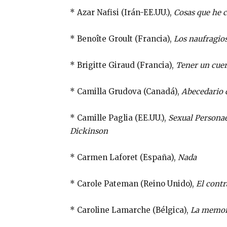
* Azar Nafisi (Irán-EE.UU.),
Cosas que he c
* Benoîte Groult (Francia),
Los naufragio
* Brigitte Giraud (Francia),
Tener un cue
* Camilla Grudova (Canadá),
Abecedario 
* Camille Paglia (EE.UU.),
Sexual Personae
Dickinson
* Carmen Laforet (España),
Nada
* Carole Pateman (Reino Unido),
El contr
* Caroline Lamarche (Bélgica),
La memori