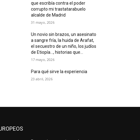
que escribía contra el poder
corrupto mi trastatarabuelo
alcalde de Madrid
31 mayo, 2026
Un novio sin brazos, un asesinato
a sangre fría, la huida de Arafat,
el secuestro de un niño, los judíos
de Etiopía…, historias que...
17 mayo, 2026
Para qué sirve la experiencia
23 abril, 2026
UROPEOS