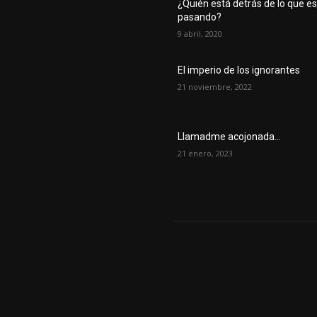
¿Quién está detrás de lo que e
pasando?
9 abril, 2020
El imperio de los ignorantes
21 noviembre, 2022
Llamadme acojonada…
21 enero, 2023