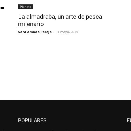
Planeta
La almadraba, un arte de pesca
milenario
Sara Amado Pareja
-
11 mayo, 2018
POPULARES
E