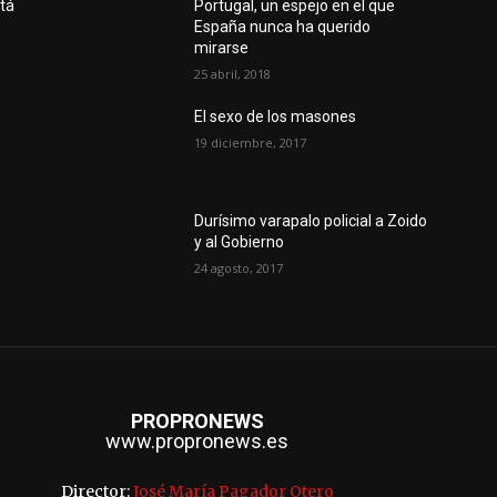
stá
Portugal, un espejo en el que
España nunca ha querido
mirarse
25 abril, 2018
El sexo de los masones
19 diciembre, 2017
Durísimo varapalo policial a Zoido
y al Gobierno
24 agosto, 2017
PROPRONEWS
www.propronews.es
Director:
José María Pagador Otero