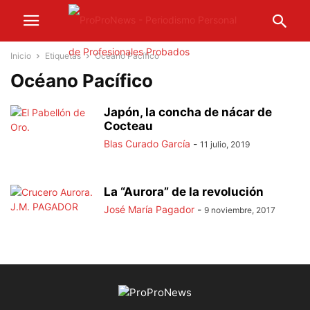
Inicio
Etiquetas
Océano Pacífico
Océano Pacífico
Japón, la concha de nácar de
Cocteau
Blas Curado García
-
11 julio, 2019
La “Aurora” de la revolución
José María Pagador
-
9 noviembre, 2017