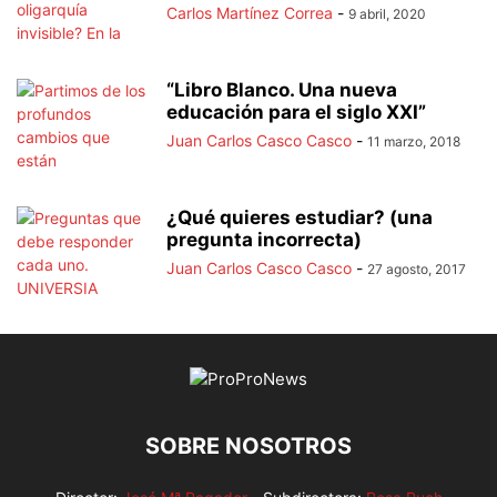
Carlos Martínez Correa
-
9 abril, 2020
“Libro Blanco. Una nueva
educación para el siglo XXI”
Juan Carlos Casco Casco
-
11 marzo, 2018
¿Qué quieres estudiar? (una
pregunta incorrecta)
Juan Carlos Casco Casco
-
27 agosto, 2017
SOBRE NOSOTROS