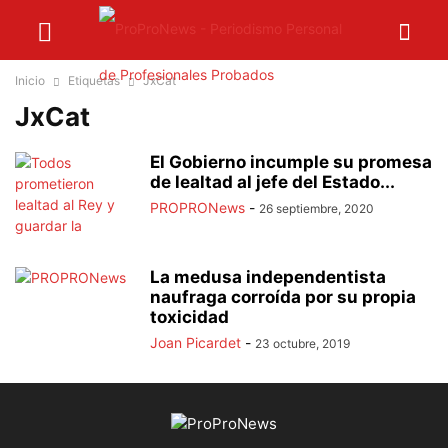
Inicio
Etiquetas
JxCat
JxCat
El Gobierno incumple su promesa
de lealtad al jefe del Estado...
PROPRONews
-
26 septiembre, 2020
La medusa independentista
naufraga corroída por su propia
toxicidad
Joan Picardet
-
23 octubre, 2019