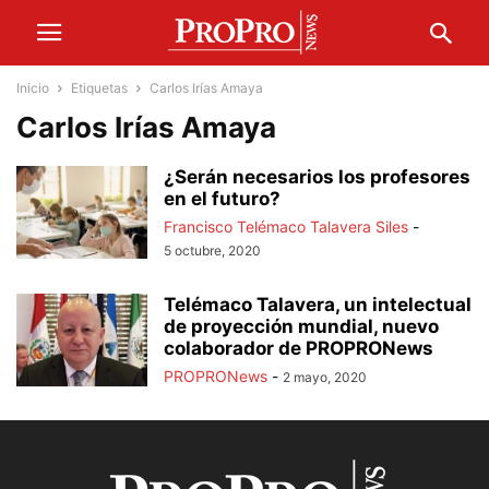
Inicio
Etiquetas
Carlos Irías Amaya
Carlos Irías Amaya
¿Serán necesarios los profesores
en el futuro?
Francisco Telémaco Talavera Siles
-
5 octubre, 2020
Telémaco Talavera, un intelectual
de proyección mundial, nuevo
colaborador de PROPRONews
PROPRONews
-
2 mayo, 2020