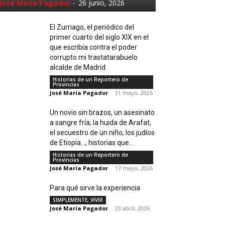
José María Pagador
-
26 junio, 2026
El Zurriago, el periódico del
primer cuarto del siglo XIX en el
que escribía contra el poder
corrupto mi trastatarabuelo
alcalde de Madrid
Historias de un Reportero de
Provincias
José María Pagador
-
31 mayo, 2026
Un novio sin brazos, un asesinato
a sangre fría, la huida de Arafat,
el secuestro de un niño, los judíos
de Etiopía…, historias que...
Historias de un Reportero de
Provincias
José María Pagador
-
17 mayo, 2026
Para qué sirve la experiencia
SIMPLEMENTE, VIVIR
José María Pagador
-
23 abril, 2026