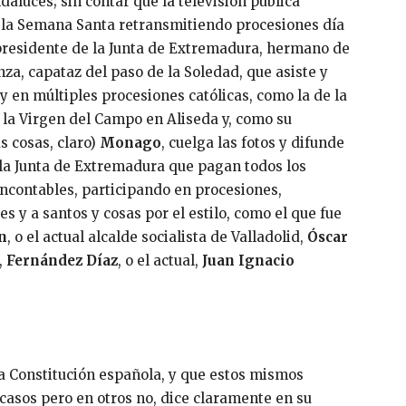
aluces; sin contar que la televisión pública
da la Semana Santa retransmitiendo procesiones día
presidente de la Junta de Extremadura, hermano de
za, capataz del paso de la Soledad, que asiste y
y en múltiples procesiones católicas, como la de la
 la Virgen del Campo en Aliseda y, como su
s cosas, claro)
Monago
, cuelga las fotos y difunde
 la Junta de Extremadura que pagan todos los
incontables, participando en procesiones,
 y a santos y cosas por el estilo, como el que fue
n
, o el actual alcalde socialista de Valladolid,
Óscar
,
Fernández Díaz
, o el actual,
Juan Ignacio
la Constitución española, y que estos mismos
casos pero en otros no, dice claramente en su