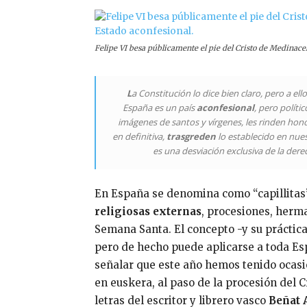
Felipe VI besa públicamente el pie del Cristo de Medinaceli
L
a Constitución lo dice bien claro, pero a el
España es un país
aconfesional
, pero políti
imágenes de santos y vírgenes, les rinden hon
en definitiva,
trasgreden
lo establecido en nue
es una desviación exclusiva de la derech
En España se denomina como “capillitas”
religiosas externas
, procesiones, herm
Semana Santa. El concepto -y su práctic
pero de hecho puede aplicarse a toda Esp
señalar que este año hemos tenido ocasi
en euskera, al paso de la procesión del C
letras del escritor y librero vasco
Beñat 