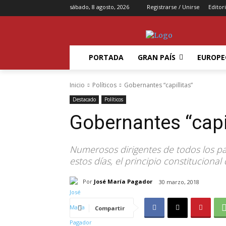
sábado, 8 agosto, 2026
Registrarse / Unirse
Editori
PORTADA
GRAN PAÍS
EUROPE
Inicio
Políticos
Gobernantes “capillitas”
Destacado
Políticos
Gobernantes “capil
Numerosos dirigentes de todos los par
estos días, el principio constituciona
Por
José María Pagador
30 marzo, 2018
Compartir