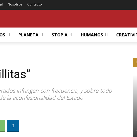
al
Nosotros
Contacto
OS
PLANETA
STOP.A
HUMANOS
CREATIVI
litas”
tidos infringen con frecuencia, y sobre todo
l de la aconfesionalidad del Estado