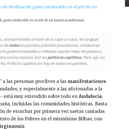
, gesto intolerable en el jefe de un Estado aconfesional.
los, acostumbrados a hacer de su capa un sayo, les da igual.
cos de
todos
los partidos presiden procesiones, condecoran
ores gubernamentales o militares cuando mejor les parece y,
stra norma máxima. Son los
políticos capillitas
. Pero, ojo, no
a. Políticos capillitas los hay en todos los partidos.
 a las personas proclives a las
manifestaciones
andades, y especialmente a las aficionadas a la
a- está muy extendido sobre todo en
Andalucía
,
aña, incluidas las comunidades históricas. Basta
ón de escuchar por primera vez saetas cantadas
risto de los Pobres en el mismísimo Bilbao, con
Arginzoniz
.