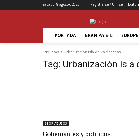
sábado, 8 agosto, 2026
Registrarse / Unirse
Editori
PORTADA
GRAN PAÍS
EUROPE
Etiquetas
Urbanización Isla de Valdecañas
Tag:
Urbanización Isla
STOP ABUSOS
Gobernantes y políticos: