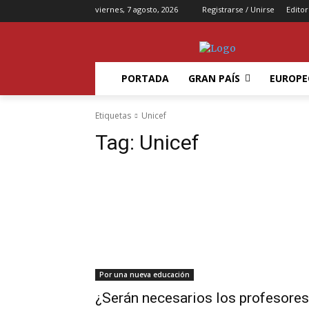
viernes, 7 agosto, 2026
Registrarse / Unirse
Editor
PORTADA
GRAN PAÍS
EUROPE
Etiquetas
Unicef
Tag:
Unicef
Por una nueva educación
¿Serán necesarios los profesores