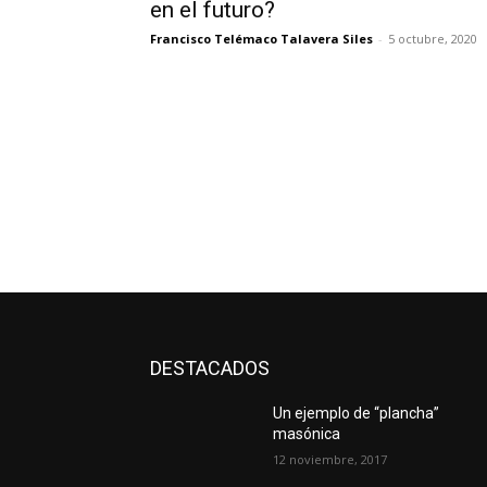
en el futuro?
Francisco Telémaco Talavera Siles
-
5 octubre, 2020
DESTACADOS
Un ejemplo de “plancha”
masónica
12 noviembre, 2017