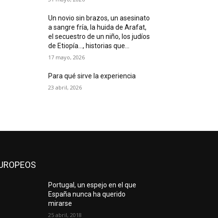
Un novio sin brazos, un asesinato
a sangre fría, la huida de Arafat,
el secuestro de un niño, los judíos
de Etiopía…, historias que...
17 mayo, 2026
Para qué sirve la experiencia
23 abril, 2026
UROPEOS
Portugal, un espejo en el que
España nunca ha querido
mirarse
25 abril, 2018