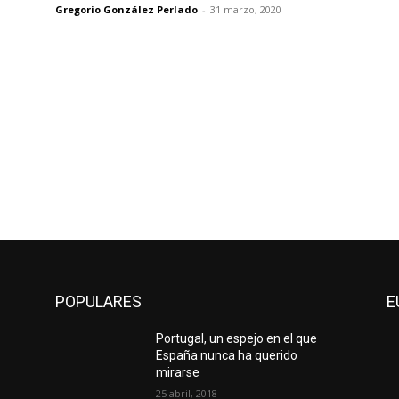
Gregorio González Perlado
-
31 marzo, 2020
POPULARES
E
Portugal, un espejo en el que
España nunca ha querido
mirarse
25 abril, 2018