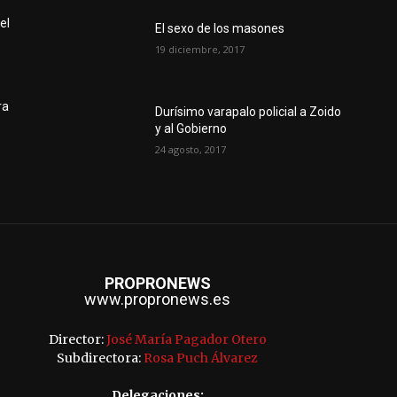
el
El sexo de los masones
19 diciembre, 2017
ra
Durísimo varapalo policial a Zoido
y al Gobierno
24 agosto, 2017
PROPRONEWS
www.propronews.es
Director:
José María Pagador Otero
Subdirectora:
Rosa Puch Álvarez
Delegaciones: