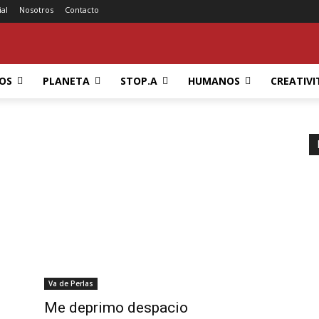
ial
Nosotros
Contacto
OS
PLANETA
STOP.A
HUMANOS
CREATIVI
Va de Perlas
Me deprimo despacio