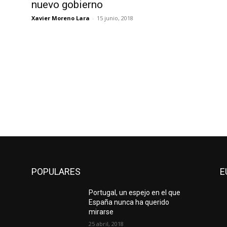
nuevo gobierno
Xavier Moreno Lara
-
15 junio, 2018
POPULARES
E
Portugal, un espejo en el que
España nunca ha querido
mirarse
25 abril, 2018