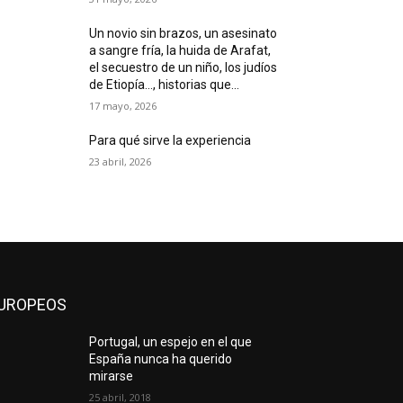
Un novio sin brazos, un asesinato
a sangre fría, la huida de Arafat,
el secuestro de un niño, los judíos
de Etiopía…, historias que...
17 mayo, 2026
Para qué sirve la experiencia
23 abril, 2026
UROPEOS
Portugal, un espejo en el que
España nunca ha querido
mirarse
25 abril, 2018