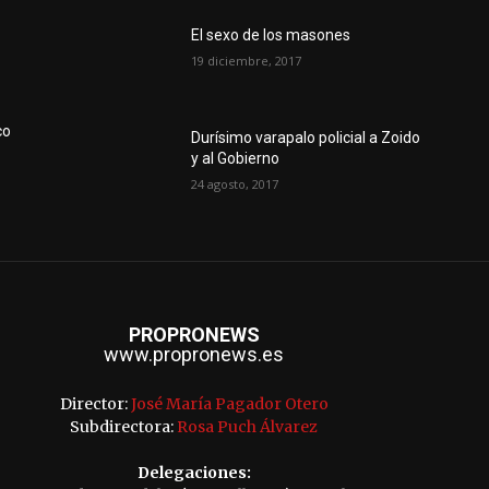
El sexo de los masones
19 diciembre, 2017
co
Durísimo varapalo policial a Zoido
y al Gobierno
24 agosto, 2017
PROPRONEWS
www.propronews.es
Director:
José María Pagador Otero
Subdirectora:
Rosa Puch Álvarez
Delegaciones: