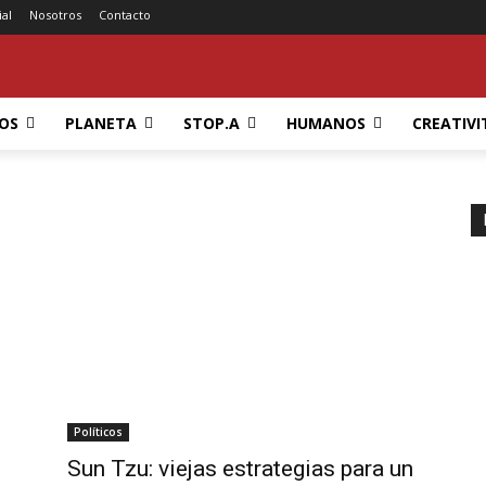
ial
Nosotros
Contacto
OS
PLANETA
STOP.A
HUMANOS
CREATIVI
Políticos
Sun Tzu: viejas estrategias para un