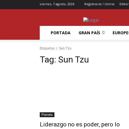
viernes, 7 agosto, 2026
Registrarse / Unirse
Editor
PORTADA
GRAN PAÍS
EUROPE
Etiquetas
Sun Tzu
Tag:
Sun Tzu
Planeta
Liderazgo no es poder, pero lo