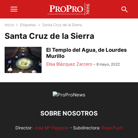
Inicio
Etiquetas
Santa Cruz de la Sierra
Santa Cruz de la Sierra
El Templo del Agua, de Lourdes
Murillo
Elisa Blázquez Zarcero
-
8 mayo, 2022
SOBRE NOSOTROS
Director:
José Mª Pagador
- Subdirectora:
Rosa Puch