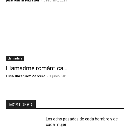
José María Pagador
-
5 febrero, 2021
Llamadme
Llamadme romántica…
Elisa Blázquez Zarcero
-
3 junio, 2018
MOST READ
Los ocho pasados de cada hombre y de
cada mujer