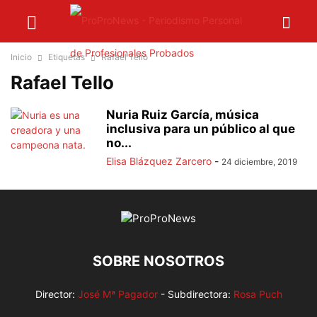
Inicio
Etiquetas
Rafael Tello
Rafael Tello
Nuria Ruiz García, música
inclusiva para un público al que
no...
Elisa Blázquez Zarcero
-
24 diciembre, 2019
SOBRE NOSOTROS
Director:
José Mª Pagador
- Subdirectora:
Rosa Puch