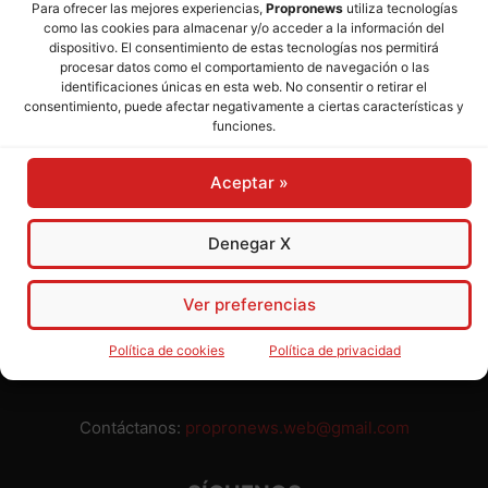
Para ofrecer las mejores experiencias,
Propronews
utiliza tecnologías
como las cookies para almacenar y/o acceder a la información del
Director:
José Mª Pagador
- Subdirectora:
Rosa Puch
dispositivo. El consentimiento de estas tecnologías nos permitirá
procesar datos como el comportamiento de navegación o las
identificaciones únicas en esta web. No consentir o retirar el
José María Pagador Otero - Wikipedia
consentimiento, puede afectar negativamente a ciertas características y
funciones.
Para preservar nuestra independencia,
PROPRONEWS
no
admite publicidad ni subvenciones o ayudas públicas o
Aceptar »
privadas. Ninguno de nuestros directivos, redactores y
colaboradores percibe remuneración alguna. Realizamos
nuestro trabajo por amor al periodismo, a la verdad y a la
Denegar X
libertad y en solidaridad con la ciudadanía.
Usted puede colaborar con nosotros divulgando nuestro
Ver preferencias
periódico, compartiendo nuestros contenidos, sugiriendo temas
y comunicándonos cualquier injusticia o asunto de interés.
Política de cookies
Política de privacidad
Gracias.
Contáctanos:
propronews.web@gmail.com