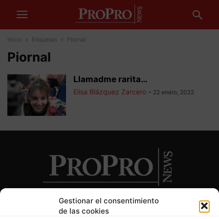
Inicio
Etiquetas
Piornal
Piornal
Llamadme rarita…
Elisa Blázquez Zarcero
-
22 enero, 2022
Gestionar el consentimiento
de las cookies
SOBRE NOSOTROS