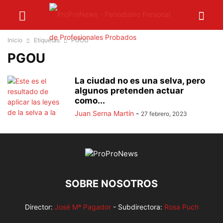
Inicio
Etiquetas
PGOU
PGOU
La ciudad no es una selva, pero
algunos pretenden actuar
como...
Juan Serna Martín
-
27 febrero, 2023
SOBRE NOSOTROS
Director:
José Mª Pagador
- Subdirectora:
Rosa Puch