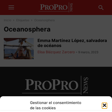
Inicio
Etiquetas
Oceanosphera
Oceanosphera
Emma Martínez López, salvadora
de océanos
Elisa Blázquez Zarcero
-
9 marzo, 2023
Gestionar el consentimiento
de las cookies
SOBRE NOSOTROS