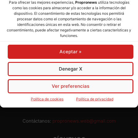
Para ofrecer las mejores experiencias,
Propronews
utiliza tecnologías
como las cookies para almacenar y/o acceder a la información del
Director:
José Mª Pagador
- Subdirectora:
Rosa Puch
dispositivo. El consentimiento de estas tecnologías nos permitirá
procesar datos como el comportamiento de navegación o las
identificaciones únicas en esta web. No consentir o retirar el
José María Pagador Otero - Wikipedia
consentimiento, puede afectar negativamente a ciertas características y
funciones.
Para preservar nuestra independencia,
PROPRONEWS
no
admite publicidad ni subvenciones o ayudas públicas o
Aceptar »
privadas. Ninguno de nuestros directivos, redactores y
colaboradores percibe remuneración alguna. Realizamos
nuestro trabajo por amor al periodismo, a la verdad y a la
Denegar X
libertad y en solidaridad con la ciudadanía.
Usted puede colaborar con nosotros divulgando nuestro
Ver preferencias
periódico, compartiendo nuestros contenidos, sugiriendo temas
y comunicándonos cualquier injusticia o asunto de interés.
Política de cookies
Política de privacidad
Gracias.
Contáctanos:
propronews.web@gmail.com