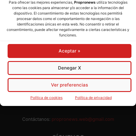
Para ofrecer las mejores experiencias,
Propronews
utiliza tecnologías
como las cookies para almacenar y/o acceder a la información del
Director:
José Mª Pagador
- Subdirectora:
Rosa Puch
dispositivo. El consentimiento de estas tecnologías nos permitirá
procesar datos como el comportamiento de navegación o las
identificaciones únicas en esta web. No consentir o retirar el
José María Pagador Otero - Wikipedia
consentimiento, puede afectar negativamente a ciertas características y
funciones.
Para preservar nuestra independencia,
PROPRONEWS
no
admite publicidad ni subvenciones o ayudas públicas o
Aceptar »
privadas. Ninguno de nuestros directivos, redactores y
colaboradores percibe remuneración alguna. Realizamos
nuestro trabajo por amor al periodismo, a la verdad y a la
Denegar X
libertad y en solidaridad con la ciudadanía.
Usted puede colaborar con nosotros divulgando nuestro
Ver preferencias
periódico, compartiendo nuestros contenidos, sugiriendo temas
y comunicándonos cualquier injusticia o asunto de interés.
Política de cookies
Política de privacidad
Gracias.
Contáctanos:
propronews.web@gmail.com