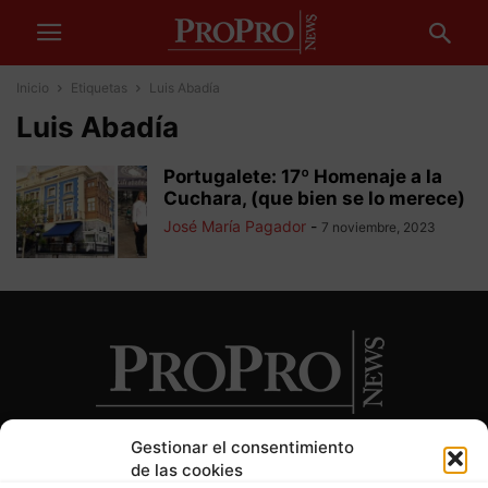
Inicio
Etiquetas
Luis Abadía
Luis Abadía
Portugalete: 17º Homenaje a la
Cuchara, (que bien se lo merece)
José María Pagador
-
7 noviembre, 2023
Gestionar el consentimiento
de las cookies
SOBRE NOSOTROS