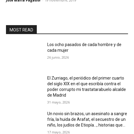
José María Pagador
-
19 noviembre, 2019
MOST READ
Los ocho pasados de cada hombre y de
cada mujer
26 junio, 2026
El Zurriago, el periódico del primer cuarto
del siglo XIX en el que escribía contra el
poder corrupto mi trastatarabuelo alcalde
de Madrid
31 mayo, 2026
Un novio sin brazos, un asesinato a sangre
fría, la huida de Arafat, el secuestro de un
niño, los judíos de Etiopía…, historias que...
17 mayo, 2026