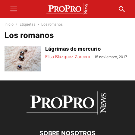
Inicio
Etiquetas
Los romanos
Los romanos
Lágrimas de mercurio
Elisa Blázquez Zarcero
-
15 noviembre, 2017
SOBRE NOSOTROS