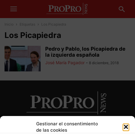
Inicio
Etiquetas
Los Picapiedra
Los Picapiedra
Pedro y Pablo, los Picapiedra de
la izquierda española
José María Pagador
-
8 diciembre, 2018
Gestionar el consentimiento
de las cookies
SOBRE NOSOTROS