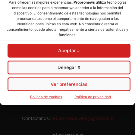
Para ofrecer las mejores experiencias,
Propronews
utiliza tecnologías
como las cookies para almacenar y/o acceder a la información del
Director:
José Mª Pagador
- Subdirectora:
Rosa Puch
dispositivo. El consentimiento de estas tecnologías nos permitirá
procesar datos como el comportamiento de navegación o las
identificaciones únicas en esta web. No consentir o retirar el
José María Pagador Otero - Wikipedia
consentimiento, puede afectar negativamente a ciertas características y
funciones.
Para preservar nuestra independencia,
PROPRONEWS
no
admite publicidad ni subvenciones o ayudas públicas o
Aceptar »
privadas. Ninguno de nuestros directivos, redactores y
colaboradores percibe remuneración alguna. Realizamos
nuestro trabajo por amor al periodismo, a la verdad y a la
Denegar X
libertad y en solidaridad con la ciudadanía.
Usted puede colaborar con nosotros divulgando nuestro
Ver preferencias
periódico, compartiendo nuestros contenidos, sugiriendo temas
y comunicándonos cualquier injusticia o asunto de interés.
Política de cookies
Política de privacidad
Gracias.
Contáctanos:
propronews.web@gmail.com