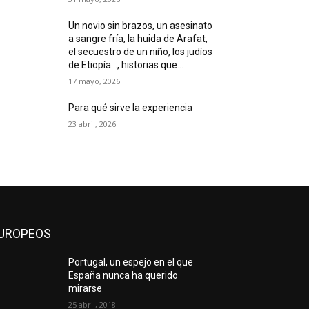
Un novio sin brazos, un asesinato
a sangre fría, la huida de Arafat,
el secuestro de un niño, los judíos
de Etiopía…, historias que...
17 mayo, 2026
Para qué sirve la experiencia
23 abril, 2026
UROPEOS
Portugal, un espejo en el que
España nunca ha querido
mirarse
25 abril, 2018