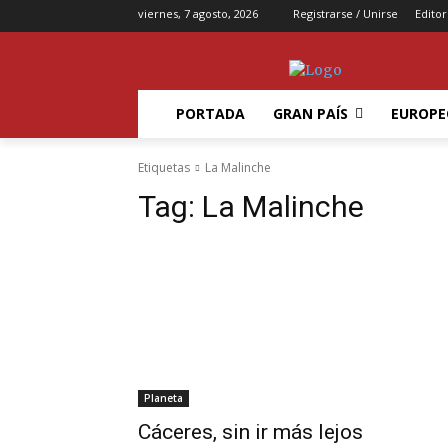
viernes, 7 agosto, 2026
Registrarse / Unirse
Editor
PORTADA
GRAN PAÍS
EUROPE
Etiquetas
La Malinche
Tag:
La Malinche
Planeta
Cáceres, sin ir más lejos