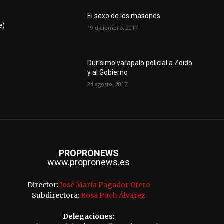
a
El sexo de los masones
e)
19 diciembre, 2017
Durísimo varapalo policial a Zoido
y al Gobierno
24 agosto, 2017
PROPRONEWS
www.propronews.es
Director:
José María Pagador Otero
Subdirectora:
Rosa Puch Álvarez
Delegaciones: