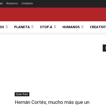
ial
Nosotros
Contacto
OS
PLANETA
STOP.A
HUMANOS
CREATIVI
Gran País
Hernán Cortés, mucho más que un