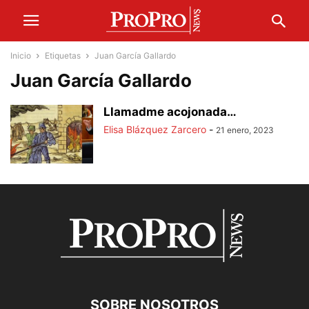
Inicio
Etiquetas
Juan García Gallardo
Juan García Gallardo
Llamadme acojonada…
Elisa Blázquez Zarcero
-
21 enero, 2023
SOBRE NOSOTROS