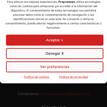
Para ofrecer las mejores experiencias,
Propronews
utiliza tecnologías
como las cookies para almacenar y/o acceder a la información del
Director:
José Mª Pagador
- Subdirectora:
Rosa Puch
dispositivo. El consentimiento de estas tecnologías nos permitirá
procesar datos como el comportamiento de navegación o las
identificaciones únicas en esta web. No consentir o retirar el
José María Pagador Otero - Wikipedia
consentimiento, puede afectar negativamente a ciertas características y
funciones.
Para preservar nuestra independencia,
PROPRONEWS
no
admite publicidad ni subvenciones o ayudas públicas o
Aceptar »
privadas. Ninguno de nuestros directivos, redactores y
colaboradores percibe remuneración alguna. Realizamos
nuestro trabajo por amor al periodismo, a la verdad y a la
Denegar X
libertad y en solidaridad con la ciudadanía.
Usted puede colaborar con nosotros divulgando nuestro
Ver preferencias
periódico, compartiendo nuestros contenidos, sugiriendo temas
y comunicándonos cualquier injusticia o asunto de interés.
Política de cookies
Política de privacidad
Gracias.
Contáctanos:
propronews.web@gmail.com