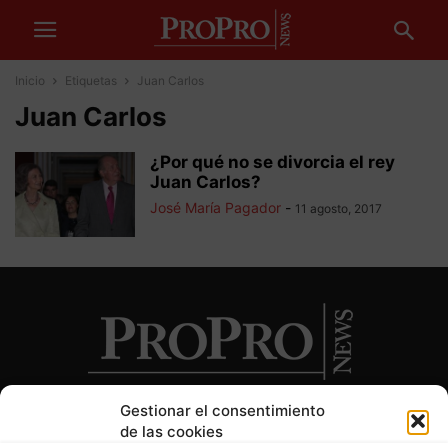
Inicio
Etiquetas
Juan Carlos
Juan Carlos
¿Por qué no se divorcia el rey
Juan Carlos?
José María Pagador
-
11 agosto, 2017
Gestionar el consentimiento
de las cookies
SOBRE NOSOTROS