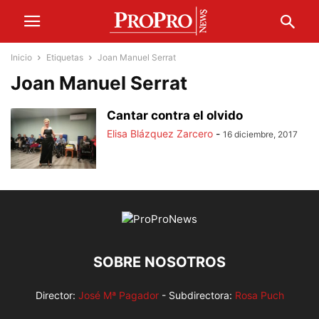
Inicio
Etiquetas
Joan Manuel Serrat
Joan Manuel Serrat
Cantar contra el olvido
Elisa Blázquez Zarcero
-
16 diciembre, 2017
SOBRE NOSOTROS
Director:
José Mª Pagador
- Subdirectora:
Rosa Puch