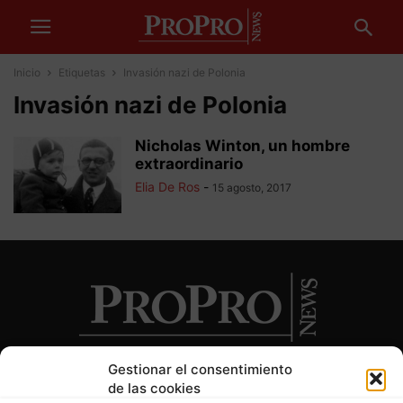
Inicio
Etiquetas
Invasión nazi de Polonia
Invasión nazi de Polonia
Nicholas Winton, un hombre
extraordinario
Elia De Ros
-
15 agosto, 2017
Gestionar el consentimiento
de las cookies
SOBRE NOSOTROS