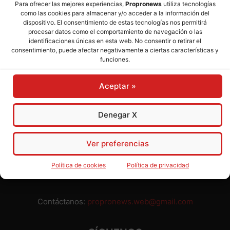
Para ofrecer las mejores experiencias,
Propronews
utiliza tecnologías
como las cookies para almacenar y/o acceder a la información del
Director:
José Mª Pagador
- Subdirectora:
Rosa Puch
dispositivo. El consentimiento de estas tecnologías nos permitirá
procesar datos como el comportamiento de navegación o las
identificaciones únicas en esta web. No consentir o retirar el
José María Pagador Otero - Wikipedia
consentimiento, puede afectar negativamente a ciertas características y
funciones.
Para preservar nuestra independencia,
PROPRONEWS
no
admite publicidad ni subvenciones o ayudas públicas o
Aceptar »
privadas. Ninguno de nuestros directivos, redactores y
colaboradores percibe remuneración alguna. Realizamos
nuestro trabajo por amor al periodismo, a la verdad y a la
Denegar X
libertad y en solidaridad con la ciudadanía.
Usted puede colaborar con nosotros divulgando nuestro
Ver preferencias
periódico, compartiendo nuestros contenidos, sugiriendo temas
y comunicándonos cualquier injusticia o asunto de interés.
Política de cookies
Política de privacidad
Gracias.
Contáctanos:
propronews.web@gmail.com