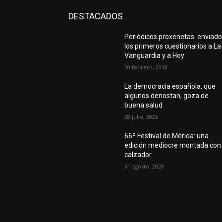
DESTACADOS
Periódicos proxenetas: enviad
los primeros cuestionarios a La
Vanguardia y a Hoy
20 febrero, 2018
La democracia española, que
algunos denostan, goza de
buena salud
28 julio, 2023
66º Festival de Mérida: una
edición mediocre montada con
calzador
31 agosto, 2020