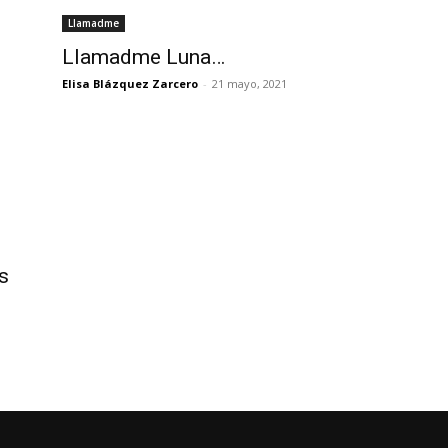
Llamadme
Llamadme Luna…
Elisa Blázquez Zarcero
-
21 mayo, 2021
s