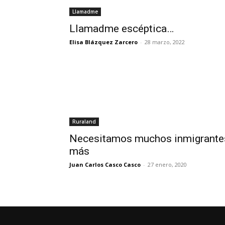
Llamadme
Llamadme escéptica…
Elisa Blázquez Zarcero
-
28 marzo, 2022
Ruraland
Necesitamos muchos inmigrante
más
Juan Carlos Casco Casco
-
27 enero, 2020