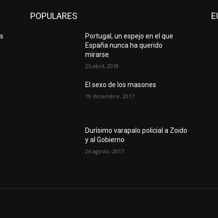
POPULARES
E
os
Portugal, un espejo en el que
España nunca ha querido
mirarse
25 abril, 2018
El sexo de los masones
19 diciembre, 2017
Durísimo varapalo policial a Zoido
y al Gobierno
24 agosto, 2017