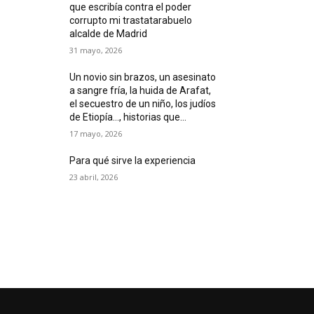
que escribía contra el poder
corrupto mi trastatarabuelo
alcalde de Madrid
31 mayo, 2026
Un novio sin brazos, un asesinato
a sangre fría, la huida de Arafat,
el secuestro de un niño, los judíos
de Etiopía…, historias que...
17 mayo, 2026
Para qué sirve la experiencia
23 abril, 2026