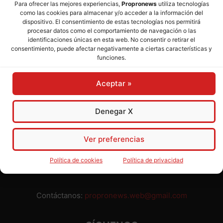
Para ofrecer las mejores experiencias,
Propronews
utiliza tecnologías
como las cookies para almacenar y/o acceder a la información del
Director:
José Mª Pagador
- Subdirectora:
Rosa Puch
dispositivo. El consentimiento de estas tecnologías nos permitirá
procesar datos como el comportamiento de navegación o las
identificaciones únicas en esta web. No consentir o retirar el
José María Pagador Otero - Wikipedia
consentimiento, puede afectar negativamente a ciertas características y
funciones.
Para preservar nuestra independencia,
PROPRONEWS
no
admite publicidad ni subvenciones o ayudas públicas o
Aceptar »
privadas. Ninguno de nuestros directivos, redactores y
colaboradores percibe remuneración alguna. Realizamos
nuestro trabajo por amor al periodismo, a la verdad y a la
Denegar X
libertad y en solidaridad con la ciudadanía.
Usted puede colaborar con nosotros divulgando nuestro
Ver preferencias
periódico, compartiendo nuestros contenidos, sugiriendo temas
y comunicándonos cualquier injusticia o asunto de interés.
Política de cookies
Política de privacidad
Gracias.
Contáctanos:
propronews.web@gmail.com