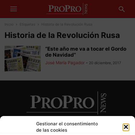
Inicio
Etiquetas
Historia de la Revolución Rusa
Historia de la Revolución Rusa
“Este año me va a tocar el Gordo
de Navidad”
José María Pagador
-
20 diciembre, 2017
Gestionar el consentimiento
de las cookies
SOBRE NOSOTROS