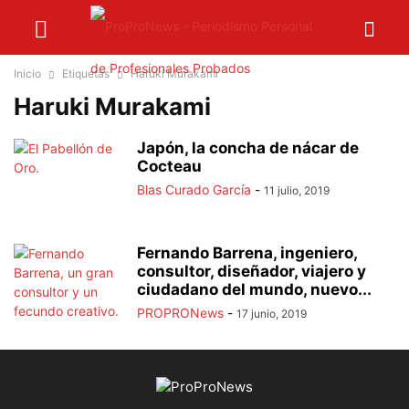
Inicio
Etiquetas
Haruki Murakami
Haruki Murakami
Japón, la concha de nácar de
Cocteau
Blas Curado García
-
11 julio, 2019
Fernando Barrena, ingeniero,
consultor, diseñador, viajero y
ciudadano del mundo, nuevo...
PROPRONews
-
17 junio, 2019