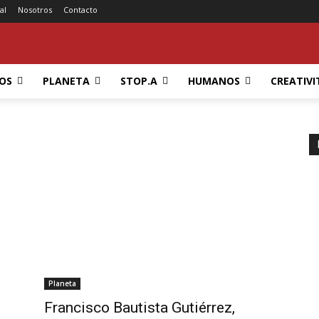
al
Nosotros
Contacto
OS
PLANETA
STOP.A
HUMANOS
CREATIVI
Planeta
Francisco Bautista Gutiérrez,