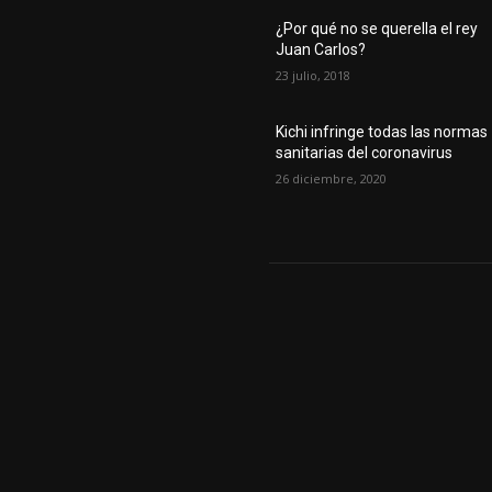
¿Por qué no se querella el rey
Juan Carlos?
23 julio, 2018
Kichi infringe todas las normas
sanitarias del coronavirus
26 diciembre, 2020