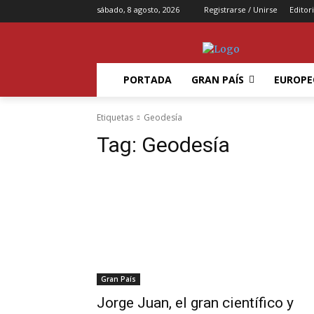
sábado, 8 agosto, 2026
Registrarse / Unirse
Editori
PORTADA
GRAN PAÍS
EUROPE
Etiquetas
Geodesía
Tag:
Geodesía
Gran País
Jorge Juan, el gran científico y