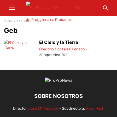
Inicio
Etiquetas
Geb
Geb
El Cielo y la Tierra
Gregorio González Perlado
-
27 septiembre, 2021
SOBRE NOSOTROS
Director:
José Mª Pagador
- Subdirectora:
Rosa Puch