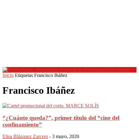
Inicio
Etiquetas
Francisco Ibáñez
Francisco Ibáñez
“¿Cuánto queda?”, primer título del “cine del
confinamiento”
Elisa Blázquez Zarcero
-
3 mayo, 2020