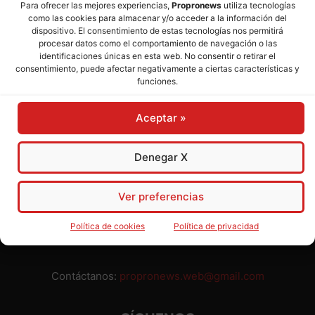
Para ofrecer las mejores experiencias,
Propronews
utiliza tecnologías
como las cookies para almacenar y/o acceder a la información del
Director:
José Mª Pagador
- Subdirectora:
Rosa Puch
dispositivo. El consentimiento de estas tecnologías nos permitirá
procesar datos como el comportamiento de navegación o las
identificaciones únicas en esta web. No consentir o retirar el
José María Pagador Otero - Wikipedia
consentimiento, puede afectar negativamente a ciertas características y
funciones.
Para preservar nuestra independencia,
PROPRONEWS
no
admite publicidad ni subvenciones o ayudas públicas o
Aceptar »
privadas. Ninguno de nuestros directivos, redactores y
colaboradores percibe remuneración alguna. Realizamos
nuestro trabajo por amor al periodismo, a la verdad y a la
Denegar X
libertad y en solidaridad con la ciudadanía.
Usted puede colaborar con nosotros divulgando nuestro
Ver preferencias
periódico, compartiendo nuestros contenidos, sugiriendo temas
y comunicándonos cualquier injusticia o asunto de interés.
Política de cookies
Política de privacidad
Gracias.
Contáctanos:
propronews.web@gmail.com