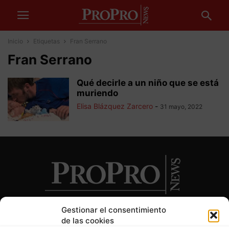
Inicio
Etiquetas
Fran Serrano
Fran Serrano
Qué decirle a un niño que se está
muriendo
Elisa Blázquez Zarcero
-
31 mayo, 2022
Gestionar el consentimiento
de las cookies
SOBRE NOSOTROS