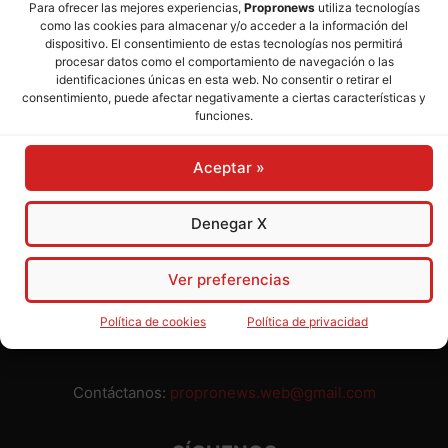
Para ofrecer las mejores experiencias,
Propronews
utiliza tecnologías
como las cookies para almacenar y/o acceder a la información del
Director:
José Mª Pagador
- Subdirectora:
Rosa Puch
dispositivo. El consentimiento de estas tecnologías nos permitirá
procesar datos como el comportamiento de navegación o las
identificaciones únicas en esta web. No consentir o retirar el
José María Pagador Otero - Wikipedia
consentimiento, puede afectar negativamente a ciertas características y
funciones.
Para preservar nuestra independencia,
PROPRONEWS
no
admite publicidad ni subvenciones o ayudas públicas o
Aceptar »
privadas. Ninguno de nuestros directivos, redactores y
colaboradores percibe remuneración alguna. Realizamos
nuestro trabajo por amor al periodismo, a la verdad y a la
Denegar X
libertad y en solidaridad con la ciudadanía.
Usted puede colaborar con nosotros divulgando nuestro
Ver preferencias
periódico, compartiendo nuestros contenidos, sugiriendo temas
y comunicándonos cualquier injusticia o asunto de interés.
Política de cookies
Política de privacidad
Gracias.
Contáctanos:
propronews.web@gmail.com