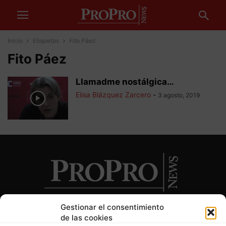
Inicio
Etiquetas
Fito Páez
Fito Páez
Llamadme nostálgica…
Elisa Blázquez Zarcero
-
3 agosto, 2019
Gestionar el consentimiento
de las cookies
SOBRE NOSOTROS