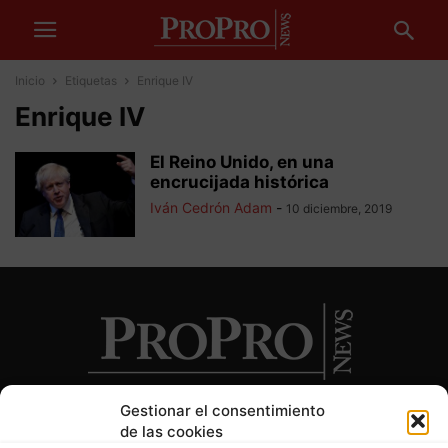
Inicio
Etiquetas
Enrique IV
Enrique IV
El Reino Unido, en una
encrucijada histórica
Iván Cedrón Adam
-
10 diciembre, 2019
Gestionar el consentimiento
de las cookies
SOBRE NOSOTROS