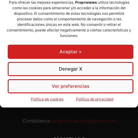
Para ofrecer las mejores experiencias,
Propronews
utiliza tecnologías
como las cookies para almacenar y/o acceder a la información del
Director:
José Mª Pagador
- Subdirectora:
Rosa Puch
dispositivo. El consentimiento de estas tecnologías nos permitirá
procesar datos como el comportamiento de navegación o las
identificaciones únicas en esta web. No consentir o retirar el
José María Pagador Otero - Wikipedia
consentimiento, puede afectar negativamente a ciertas características y
funciones.
Para preservar nuestra independencia,
PROPRONEWS
no
admite publicidad ni subvenciones o ayudas públicas o
Aceptar »
privadas. Ninguno de nuestros directivos, redactores y
colaboradores percibe remuneración alguna. Realizamos
nuestro trabajo por amor al periodismo, a la verdad y a la
Denegar X
libertad y en solidaridad con la ciudadanía.
Usted puede colaborar con nosotros divulgando nuestro
Ver preferencias
periódico, compartiendo nuestros contenidos, sugiriendo temas
y comunicándonos cualquier injusticia o asunto de interés.
Política de cookies
Política de privacidad
Gracias.
Contáctanos:
propronews.web@gmail.com