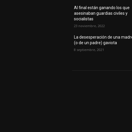
Al final están ganando los que
asesinaban guardias civiles y
socialistas
23 noviembre, 2022
La desesperación de una madr
(o de un padre) gaviota
8 septiembre, 2021