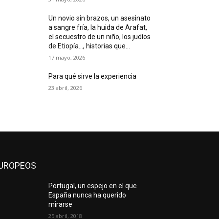
Un novio sin brazos, un asesinato
a sangre fría, la huida de Arafat,
el secuestro de un niño, los judíos
de Etiopía…, historias que...
17 mayo, 2026
Para qué sirve la experiencia
23 abril, 2026
UROPEOS
Portugal, un espejo en el que
España nunca ha querido
mirarse
25 abril, 2018