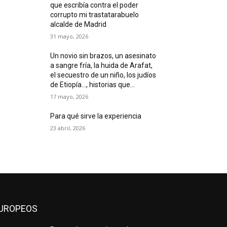
que escribía contra el poder
corrupto mi trastatarabuelo
alcalde de Madrid
31 mayo, 2026
Un novio sin brazos, un asesinato
a sangre fría, la huida de Arafat,
el secuestro de un niño, los judíos
de Etiopía…, historias que...
17 mayo, 2026
Para qué sirve la experiencia
23 abril, 2026
UROPEOS