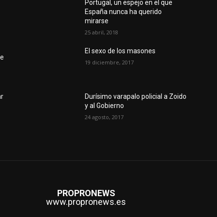
Portugal, un espejo en el que
España nunca ha querido
mirarse
25 abril, 2018
El sexo de los masones
le
19 diciembre, 2017
ar
Durísimo varapalo policial a Zoido
y al Gobierno
24 agosto, 2017
PROPRONEWS
www.propronews.es