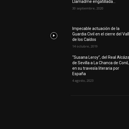
Llamadme engatillada…
30 septiembre, 2020
Impecable actuación de la
Guardia Civil en el cierre del Val
de los Caídos
14 octubre, 2019
“Susana Leroy”, del Real Alcáz
de Sevilla a La Chanca de Conil,
en su travesía literaria por
España
4 agosto, 2023