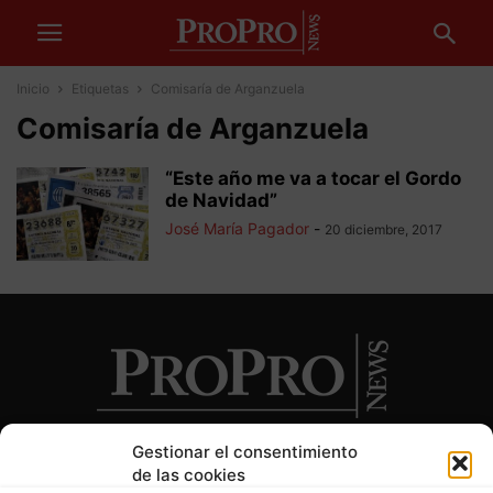
Inicio
Etiquetas
Comisaría de Arganzuela
Comisaría de Arganzuela
“Este año me va a tocar el Gordo
de Navidad”
José María Pagador
-
20 diciembre, 2017
Gestionar el consentimiento
de las cookies
SOBRE NOSOTROS