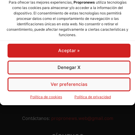
Para ofrecer las mejores experiencias,
Propronews
utiliza tecnologías
como las cookies para almacenar y/o acceder a la información del
Director:
José Mª Pagador
- Subdirectora:
Rosa Puch
dispositivo. El consentimiento de estas tecnologías nos permitirá
procesar datos como el comportamiento de navegación o las
identificaciones únicas en esta web. No consentir o retirar el
José María Pagador Otero - Wikipedia
consentimiento, puede afectar negativamente a ciertas características y
funciones.
Para preservar nuestra independencia,
PROPRONEWS
no
admite publicidad ni subvenciones o ayudas públicas o
Aceptar »
privadas. Ninguno de nuestros directivos, redactores y
colaboradores percibe remuneración alguna. Realizamos
nuestro trabajo por amor al periodismo, a la verdad y a la
Denegar X
libertad y en solidaridad con la ciudadanía.
Usted puede colaborar con nosotros divulgando nuestro
Ver preferencias
periódico, compartiendo nuestros contenidos, sugiriendo temas
y comunicándonos cualquier injusticia o asunto de interés.
Política de cookies
Política de privacidad
Gracias.
Contáctanos:
propronews.web@gmail.com