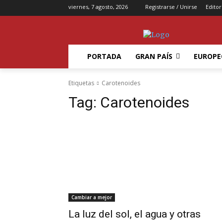
viernes, 7 agosto, 2026
Registrarse / Unirse
Editor
PORTADA
GRAN PAÍS
EUROPE
Etiquetas
Carotenoides
Tag:
Carotenoides
Cambiar a mejor
La luz del sol, el agua y otras