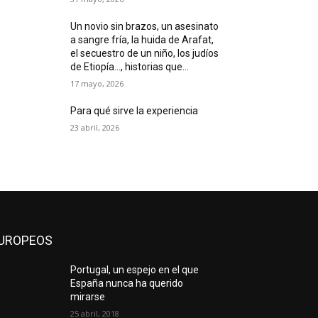
Un novio sin brazos, un asesinato
a sangre fría, la huida de Arafat,
el secuestro de un niño, los judíos
de Etiopía…, historias que...
17 mayo, 2026
Para qué sirve la experiencia
23 abril, 2026
UROPEOS
Portugal, un espejo en el que
España nunca ha querido
mirarse
25 abril, 2018