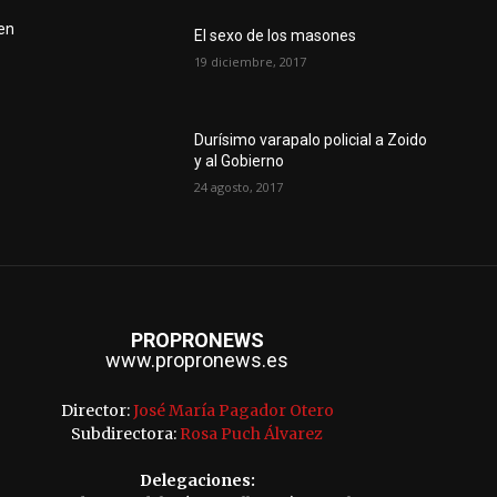
 en
El sexo de los masones
19 diciembre, 2017
Durísimo varapalo policial a Zoido
y al Gobierno
24 agosto, 2017
PROPRONEWS
www.propronews.es
Director:
José María Pagador Otero
Subdirectora:
Rosa Puch Álvarez
Delegaciones: