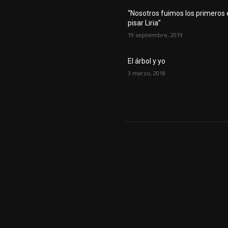
“Nosotros fuimos los primeros
pisar Liria”
19 septiembre, 2019
El árbol y yo
3 marzo, 2018