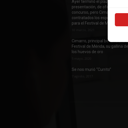
Ayer terminó el plazo de
presentación, de ofertas al
concurso, pero Cimarro ya tien
contratados los espectáculos
para el Festival de Mérida 2021
10 marzo, 2021
Cimarro, principal beneficiario 
Festival de Mérida, su gallina d
los huevos de oro
5 mayo, 2020
Se nos murió “Currito”
7 agosto, 2017