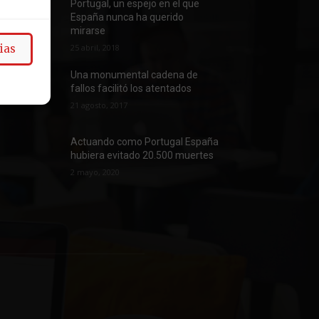
Portugal, un espejo en el que
España nunca ha querido
mirarse
25 abril, 2018
ias
Una monumental cadena de
fallos facilitó los atentados
21 agosto, 2017
Actuando como Portugal España
hubiera evitado 20.500 muertes
2 mayo, 2020