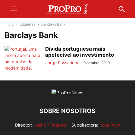
Inicio
Etiquetas
Barclays Bank
Barclays Bank
Dívida portuguesa mais
apetecível ao investimento
Jorge Passarinho
-
9 octubre, 2019
SOBRE NOSOTROS
Director:
José Mª Pagador
- Subdirectora:
Rosa Puch