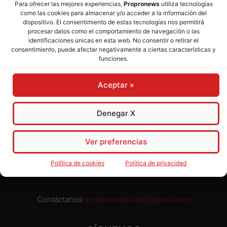
Para ofrecer las mejores experiencias,
Propronews
utiliza tecnologías
como las cookies para almacenar y/o acceder a la información del
Director:
José Mª Pagador
- Subdirectora:
Rosa Puch
dispositivo. El consentimiento de estas tecnologías nos permitirá
procesar datos como el comportamiento de navegación o las
identificaciones únicas en esta web. No consentir o retirar el
José María Pagador Otero - Wikipedia
consentimiento, puede afectar negativamente a ciertas características y
funciones.
Para preservar nuestra independencia,
PROPRONEWS
no
admite publicidad ni subvenciones o ayudas públicas o
Aceptar »
privadas. Ninguno de nuestros directivos, redactores y
colaboradores percibe remuneración alguna. Realizamos
nuestro trabajo por amor al periodismo, a la verdad y a la
Denegar X
libertad y en solidaridad con la ciudadanía.
Usted puede colaborar con nosotros divulgando nuestro
Ver preferencias
periódico, compartiendo nuestros contenidos, sugiriendo temas
y comunicándonos cualquier injusticia o asunto de interés.
Política de cookies
Política de privacidad
Gracias.
Contáctanos:
propronews.web@gmail.com