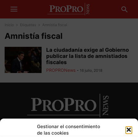
Inicio
Etiquetas
Amnistía fiscal
Amnistía fiscal
La ciudadanía exige al Gobierno
publicar la lista de amnistiados
fiscales
PROPRONews
-
16 julio, 2018
Gestionar el consentimiento
de las cookies
SOBRE NOSOTROS