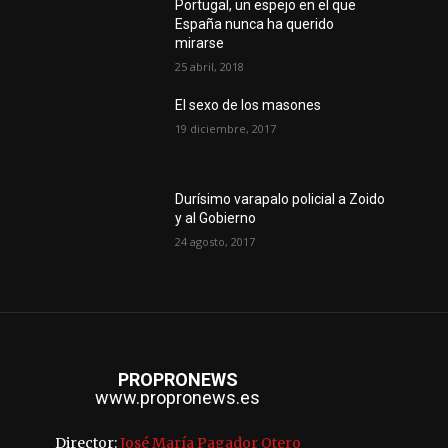
Portugal, un espejo en el que
España nunca ha querido
mirarse
25 abril, 2018
El sexo de los masones
19 diciembre, 2017
Durísimo varapalo policial a Zoido
y al Gobierno
24 agosto, 2017
PROPRONEWS
www.propronews.es
Director:
José María Pagador Otero