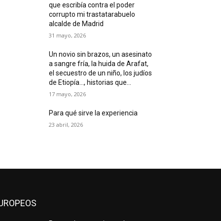
que escribía contra el poder
corrupto mi trastatarabuelo
alcalde de Madrid
31 mayo, 2026
Un novio sin brazos, un asesinato
a sangre fría, la huida de Arafat,
el secuestro de un niño, los judíos
de Etiopía…, historias que...
17 mayo, 2026
Para qué sirve la experiencia
23 abril, 2026
UROPEOS