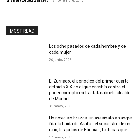
Elisa Blázquez Zarcero
-
8 noviembre, 2017
MOST READ
Los ocho pasados de cada hombre y de
cada mujer
26 junio, 2026
El Zurriago, el periódico del primer cuarto
del siglo XIX en el que escribía contra el
poder corrupto mi trastatarabuelo alcalde
de Madrid
31 mayo, 2026
Un novio sin brazos, un asesinato a sangre
fría, la huida de Arafat, el secuestro de un
niño, los judíos de Etiopía…, historias que...
17 mayo, 2026