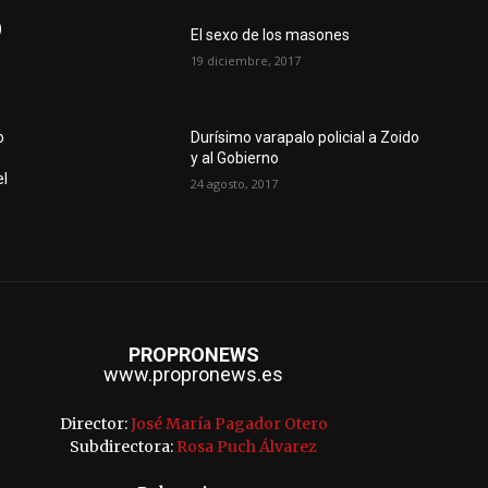
)
El sexo de los masones
19 diciembre, 2017
o
Durísimo varapalo policial a Zoido
e
y al Gobierno
el
24 agosto, 2017
PROPRONEWS
www.propronews.es
Director:
José María Pagador Otero
Subdirectora:
Rosa Puch Álvarez