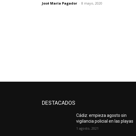
José María Pagador
-
8 mayo, 2020
DESTACADOS
Cádiz: empieza agosto sin
vigilancia policial en las playas
1 agosto, 2021