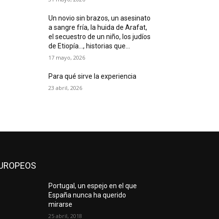
Un novio sin brazos, un asesinato
a sangre fría, la huida de Arafat,
el secuestro de un niño, los judíos
de Etiopía…, historias que...
17 mayo, 2026
Para qué sirve la experiencia
23 abril, 2026
UROPEOS
Portugal, un espejo en el que
España nunca ha querido
mirarse
25 abril, 2018