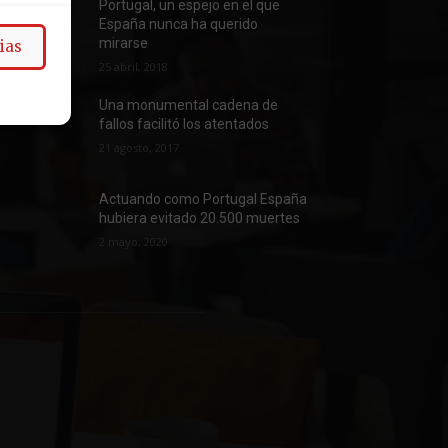
Portugal, un espejo en el que
España nunca ha querido
mirarse
ias
25 abril, 2018
Una monumental cadena de
fallos facilitó los atentados
21 agosto, 2017
Actuando como Portugal España
hubiera evitado 20.500 muertes
2 mayo, 2020