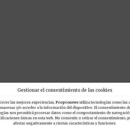
Gestionar el consentimiento de las cookies
recer las mejores experiencias,
Propronews
utiliza tecnologías como las 
lmacenar y/o acceder a la información del dispositivo. El consentimiento d
ogías nos permitirá procesar datos como el comportamiento de navegación
tificaciones únicas en esta web. No consentir o retirar el consentimiento, 
POPULARES
E
afectar negativamente a ciertas características y funciones.