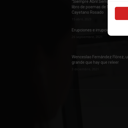
“Siempre Abril Sempre”, nuevo
libro de poemas de Moisés
Cayetano Rosado
15 abril, 2023
Erupciones e irrupciones
26 septiembre, 2021
Wenceslao Fernández Flórez, 
grande que hay que releer
3 diciembre, 2021