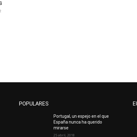
s
2
POPULARES
E
Portugal, un espejo en el que
España nunca ha querido
mirarse
25 abril, 2018