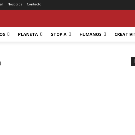
al
Nosotros
Contacto
OS
PLANETA
STOP.A
HUMANOS
CREATIVI
a