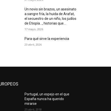
Un novio sin brazos, un asesinato
a sangre fría, la huida de Arafat,
el secuestro de un niño, los judíos
de Etiopía…, historias que...
17 mayo, 2026
Para qué sirve la experiencia
23 abril, 2026
UROPEOS
Portugal, un espejo en el que
España nunca ha querido
mirarse
25 abril, 2018