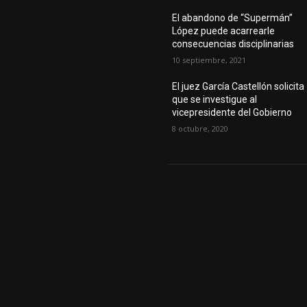
El abandono de “Supermán”
López puede acarrearle
consecuencias disciplinarias
10 septiembre, 2021
El juez García Castellón solicita
que se investigue al
vicepresidente del Gobierno
8 octubre, 2020