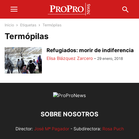
Inicio
Etiquetas
Termópilas
Termópilas
Refugiados: morir de indiferencia
Elisa Blázquez Zarcero
-
29 enero, 2018
SOBRE NOSOTROS
Director:
José Mª Pagador
- Subdirectora:
Rosa Puch