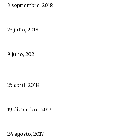
3 septiembre, 2018
¿Por qué no se querella el rey Juan Carlos?
23 julio, 2018
Limpia en TVE
9 julio, 2021
POPULARES
Portugal, un espejo en el que España nunca ha querido mirar
25 abril, 2018
El sexo de los masones
19 diciembre, 2017
Durísimo varapalo policial a Zoido y al Gobierno
24 agosto, 2017