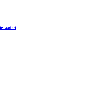
 de Madrid
..