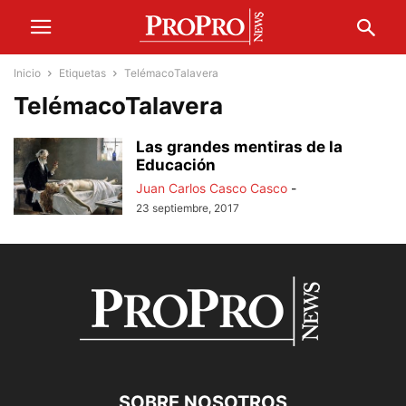
Inicio
Etiquetas
TelémacoTalavera
TelémacoTalavera
Las grandes mentiras de la
Educación
Juan Carlos Casco Casco
-
23 septiembre, 2017
SOBRE NOSOTROS