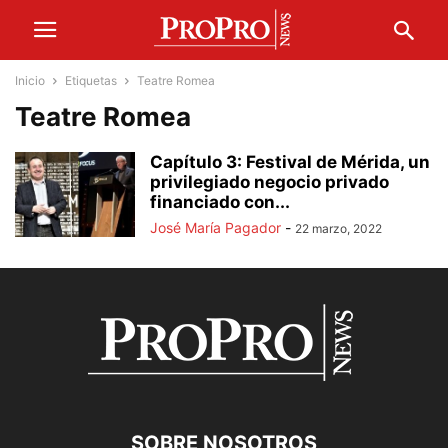
Inicio
Etiquetas
Teatre Romea
Teatre Romea
Capítulo 3: Festival de Mérida, un
privilegiado negocio privado
financiado con...
José María Pagador
-
22 marzo, 2022
SOBRE NOSOTROS